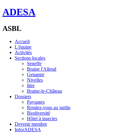
ADESA
ASBL
Accueil
L'équipe
Activités
Sections locales
Seneffe
Braine l'Alleud
Genappe
Nivelles
Ittre
Braine-le-Château
Dossiers
Paysages
Rendez-vous au jardin
Biodiversité
Hôtel à insectes
Devenir membre
InforADESA