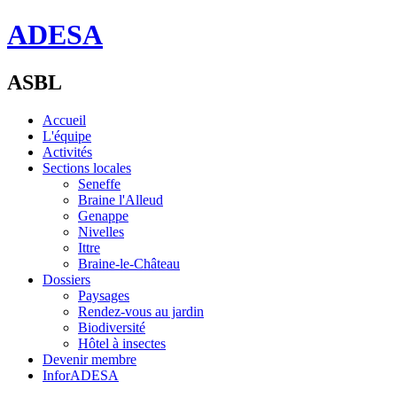
ADESA
ASBL
Accueil
L'équipe
Activités
Sections locales
Seneffe
Braine l'Alleud
Genappe
Nivelles
Ittre
Braine-le-Château
Dossiers
Paysages
Rendez-vous au jardin
Biodiversité
Hôtel à insectes
Devenir membre
InforADESA