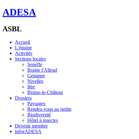
ADESA
ASBL
Accueil
L'équipe
Activités
Sections locales
Seneffe
Braine l'Alleud
Genappe
Nivelles
Ittre
Braine-le-Château
Dossiers
Paysages
Rendez-vous au jardin
Biodiversité
Hôtel à insectes
Devenir membre
InforADESA